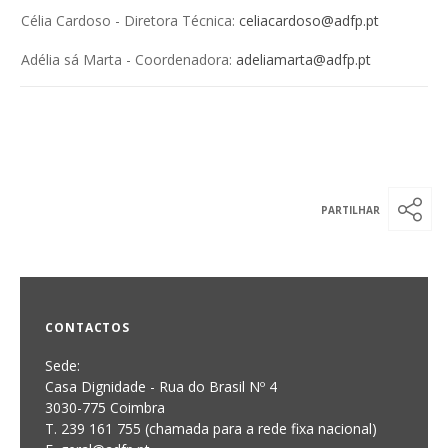
Célia Cardoso - Diretora Técnica:
celiacardoso@adfp.pt
Adélia sá Marta - Coordenadora:
adeliamarta@adfp.pt
CONTACTOS
Sede:
Casa Dignidade - Rua do Brasil Nº 4
3030-775 Coimbra
T. 239 161 755 (chamada para a rede fixa nacional)