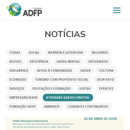
NOTÍCIAS
TODAS
SOCIAL
INFÂNCIA E JUVENTUDE
MULHERES
IDOSOS
DEFICIÊNCIA
SAÚDE MENTAL
REFUGIADOS
SEM-ABRIGO
APOIO À COMUNIDADE
SAÚDE
CULTURA
ECOMUSEU
TURISMO COM PROPÓSITO SOCIAL
DESPORTO
SERVIÇOS
EDUCAÇÃO E FORMAÇÃO
VISITAS
EVENTOS
EMPREGABILIDADE
ATIVIDADE AGROFLORESTAL
FUNDAÇÃO ADFP
AMBIENTE
CUIDADOS CONTINUADOS