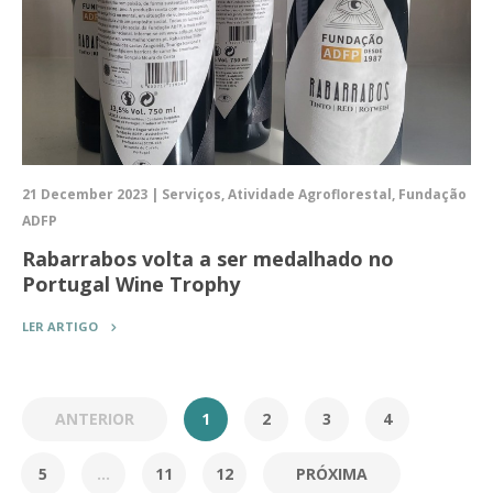
21 December 2023 | Serviços, Atividade Agroflorestal, Fundação
ADFP
Rabarrabos volta a ser medalhado no
Portugal Wine Trophy
LER ARTIGO
ANTERIOR
1
2
3
4
5
...
11
12
PRÓXIMA