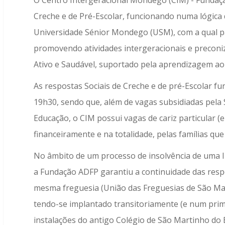
O Centro Intergeracional Mondego (CIM) - Fundação
Creche e de Pré-Escolar, funcionando numa lógica 
Universidade Sénior Mondego (USM), com a qual pa
promovendo atividades intergeracionais e precon
Ativo e Saudável, suportado pela aprendizagem ao 
As respostas Sociais de Creche e de pré-Escolar f
19h30, sendo que, além de vagas subsidiadas pela 
Educação, o CIM possui vagas de cariz particular 
financeiramente e na totalidade, pelas famílias qu
No âmbito de um processo de insolvência de uma 
a Fundação ADFP garantiu a continuidade das respo
mesma freguesia (União das Freguesias de São Mar
tendo-se implantado transitoriamente (e num prime
instalações do antigo Colégio de São Martinho do