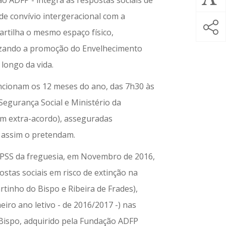
 ADFP - integra as respostas sociais de
de convívio intergeracional com a
rtilha o mesmo espaço físico,
izando a promoção do Envelhecimento
longo da vida.
uncionam os 12 meses do ano, das 7h30 às
Segurança Social e Ministério da
(em extra-acordo), asseguradas
e assim o pretendam.
IPSS da freguesia, em Novembro de 2016,
stas sociais em risco de extinção na
tinho do Bispo e Ribeira de Frades),
iro ano letivo - de 2016/2017 -) nas
 Bispo, adquirido pela Fundação ADFP