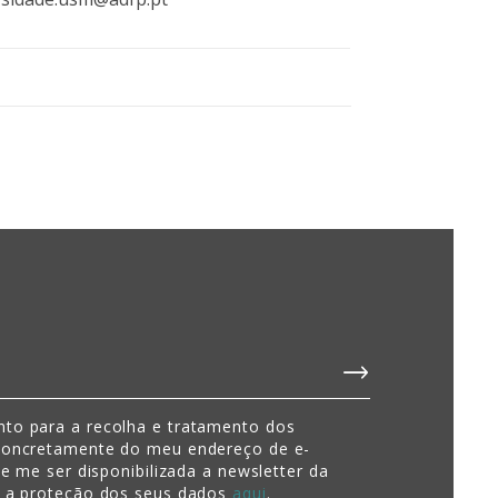
to para a recolha e tratamento dos
concretamente do meu endereço de e-
de me ser disponibilizada a newsletter da
e a proteção dos seus dados
aqui
.