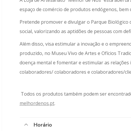
A Loja de Artesanato "Melhor de Nós" está aberta a
espaço de comércio de produtos endógenos, bem c
Pretende promover e divulgar o Parque Biológico d
social, valorizando as aptidões de pessoas com defi
Além disso, visa estimular a inovação e o empreen
produzido, no Museu Vivo de Artes e Ofícios Tradic
doença mental e fomentar e estimular as relações i
colaboradores/ colaboradores e colaboradores/clie
Todos os produtos também podem ser encontrados
melhordenos.pt
.
Horário