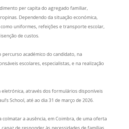
dimento per capita do agregado familiar,
s propinas. Dependendo da situação económica,
, como uniformes, refeições e transporte escolar,
isenção de custos.
o percurso académico do candidato, na
áveis escolares, especialistas, e na realização
eletrónica, através dos formulários disponíveis
aul’s School, até ao dia 31 de março de 2026.
ra colmatar a ausência, em Coimbra, de uma oferta
l, capaz de responder às necessidades de famílias