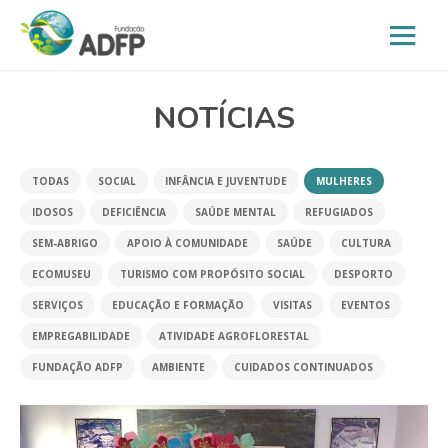
NOTÍCIAS
TODAS
SOCIAL
INFÂNCIA E JUVENTUDE
MULHERES
IDOSOS
DEFICIÊNCIA
SAÚDE MENTAL
REFUGIADOS
SEM-ABRIGO
APOIO À COMUNIDADE
SAÚDE
CULTURA
ECOMUSEU
TURISMO COM PROPÓSITO SOCIAL
DESPORTO
SERVIÇOS
EDUCAÇÃO E FORMAÇÃO
VISITAS
EVENTOS
EMPREGABILIDADE
ATIVIDADE AGROFLORESTAL
FUNDAÇÃO ADFP
AMBIENTE
CUIDADOS CONTINUADOS