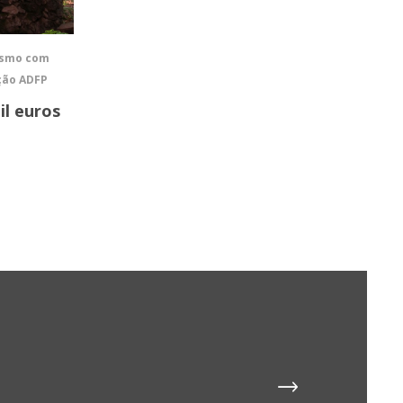
rismo com
ação ADFP
il euros