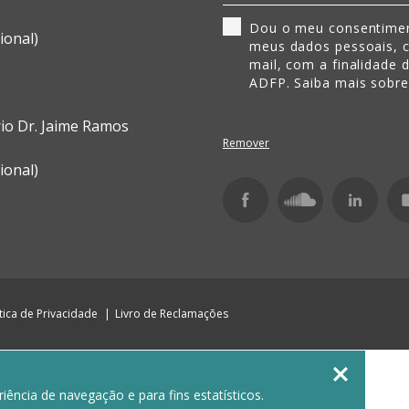
Dou o meu consentimen
ional)
meus dados pessoais, 
mail, com a finalidade 
ADFP. Saiba mais sobr
rio Dr. Jaime Ramos
Remover
ional)
ítica de Privacidade
Livro de Reclamações

ência de navegação e para fins estatísticos.