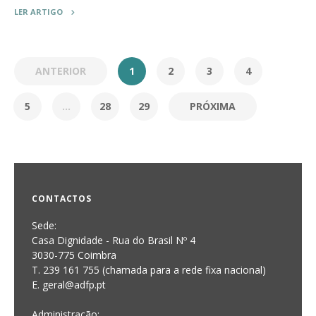
LER ARTIGO
ANTERIOR
1
2
3
4
5
...
28
29
PRÓXIMA
CONTACTOS
Sede:
Casa Dignidade - Rua do Brasil Nº 4
3030-775 Coimbra
T. 239 161 755 (chamada para a rede fixa nacional)
E. geral@adfp.pt
Administração: